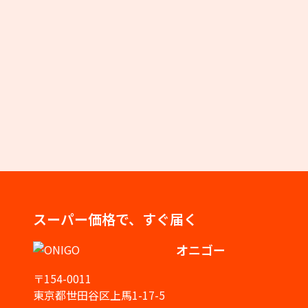
スーパー価格で、すぐ届く
オニゴー
〒154-0011
東京都世田谷区上馬1-17-5