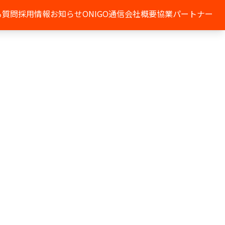
る質問
採用情報
お知らせ
ONIGO通信
会社概要
協業パートナー