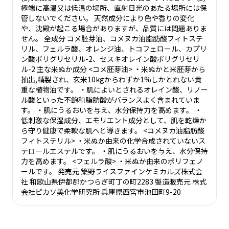
極端に高温又は低温の場所、直射日光のあたる場所には保
管しないでください。 天然成分により色や香りの変化
や、沈殿が起こる場合がありますが、品質には問題ありま
せん。 全成分 コメ胚芽油、コメヌカ油脂肪酸フィトステ
リル、フェルラ酸、オレンジ油、トコフェロール、カプリ
ン酸ポリグリセリル-2、セスキオレイン酸ポリグリセリ
ル-2 主な米ぬか成分 <コメ胚芽油> ・米ぬかと米胚芽から
抽出,精製され、玄米10kgからわずか1%しかとれない貴
重な植物油です。 ・肌によいとされるオレイン酸、リノー
ル酸といった不飽和脂肪酸がバランスよく含まれていま
す。 ・肌にうるおいを与え、水分保持力を高めます。 ・
低刺激な保湿成分、エモリエント成分として、肌を乾燥か
ら守り健康で柔軟な肌へと導きます。 <コメヌカ油脂肪酸
フィトステリル> ・米ぬか由来の化学合成されていないス
テロールエステルです。 ・肌にうるおいを与え、水分保持
力を高めます。 <フェルラ酸> ・米ぬか由来のポリフェノ
ールです。 発売元 築野ライスファインケミカルズ株式会
社 和歌山県伊都郡かつらぎ町丁の町2283 製造販売元 株式
会社ピカソ美化学研究所 兵庫県西宮市池田町9-20