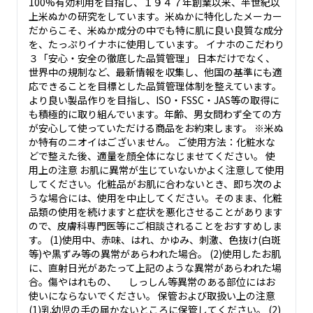
100%有効利用を目指し、１９４７年創業以来、半世紀以
上米ぬかの研究をしています。米ぬかに特化したメーカー
だからこそ、米ぬか成分の中でも特に肌に良い良質な成分
を、たっぷりイナホに使用しています。 イナホのこだわり
３「安心・安全の徹底した品質管理」 日本だけでなく、
世界中の規制など、最新情報を収集し、他国の基準にも適
応できることを目標とした品質管理体制を整えています。
より良い製品作りを目指し、ISO・FSSC・JAS等の取得に
も積極的に取り組んでいます。年齢、男女問わず全ての方
が安心して使っていただける商品をお約束します。 ※米ぬ
か特有のニオイはございません。 ご使用方法：化粧水な
どで整えた後、適量を顔全体になじませてください。 使
用上の注意 お肌に異常が生じていないかよく注意して使用
してください。化粧品がお肌に合わないとき、即ち次のよ
うな場合には、使用を中止してください。そのまま、化粧
品類の使用を続けますと症状を悪化させることがあります
ので、皮膚科専門医等にご相談されることをおすすめしま
す。 (1)使用中、赤味、はれ、かゆみ、刺激、色抜け(白斑
等)や黒ずみ等の異常があらわれた場合。 (2)使用したお肌
に、直射日光があたって上記のような異常があらわれた場
合。傷やはれもの、 しっしん等異常のある部位にはお
使いにならないでください。 保管および取扱い上の注意
(1)乳幼児の手の届かないところに保管してください。 (2)