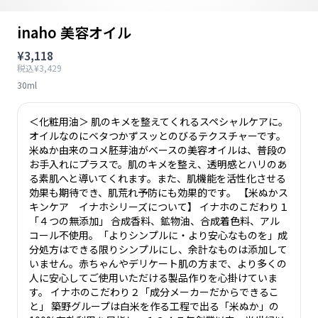
inaho 美容オイル
¥3,118
税込¥3,429
30ml
＜化粧用油＞ 肌のキメを整えてくれるスペシャルケアに。
オイルなのにベタつかずスッとのびるテクスチャーです。
米ぬか由来のコメ胚芽油がベースの美容オイルは、普段の
お手入れにプラスで。肌のキメを整え、透明感とハリのあ
る素肌へと導いてくれます。また、肌機能を活性化させる
効果も期待でき、肌荒れ予防にも効果的です。 【米ぬかス
キンケア イナホシリーズについて】 イナホのこだわり１
「４つの無添加」 合成香料、鉱物油、合成着色料、アル
コール不使用。「よりシンプルに・より安心なものを」成
分処方はできる限りシンプルにし、余計なものは添加して
いません。赤ちゃんやデリケート肌の方まで、より多くの
人に安心してご使用いただける製品作りを心掛けていま
す。 イナホのこだわり２「成分メーカーだからできるこ
と」 築野グループは白米を作る工程で出る「米ぬか」の