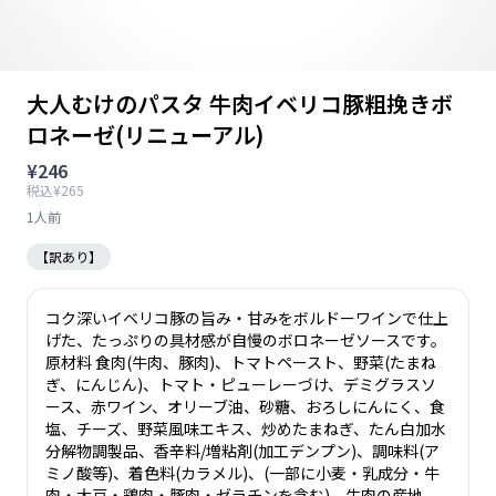
大人むけのパスタ 牛肉イベリコ豚粗挽きボ
ロネーゼ(リニューアル)
¥246
税込¥265
1人前
【訳あり】
コク深いイベリコ豚の旨み・甘みをボルドーワインで仕上
げた、たっぷりの具材感が自慢のボロネーゼソースです。
原材料 食肉(牛肉、豚肉)、トマトペースト、野菜(たまね
ぎ、にんじん)、トマト・ピューレーづけ、デミグラスソ
ース、赤ワイン、オリーブ油、砂糖、おろしにんにく、食
塩、チーズ、野菜風味エキス、炒めたまねぎ、たん白加水
分解物調製品、香辛料/増粘剤(加工デンプン)、調味料(ア
ミノ酸等)、着色料(カラメル)、(一部に小麦・乳成分・牛
肉・大豆・鶏肉・豚肉・ゼラチンを含む)、牛肉の産地