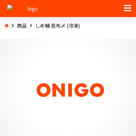
商品
しめ鯖 昆布〆 (冷凍)