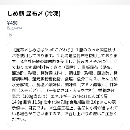
しめ鯖 昆布〆 (冷凍)
¥458
税込¥494
1枚
【昆布〆しめさば3つのこだわり】 1.脂ののった国産秋サ
バを使用しております。 2.北海道産昆布を使用しておりま
す。 3.当社伝統の調味酢を使用し、旨みまろやかに仕上げ
ております 原材料名：さば（国産）、青板昆布（昆布、
醸造酢、砂糖、発酵調味料）、調味酢（砂糖、醸造酢、発
酵調味料、還元澱粉糖化物、食塩、魚介エキス、たん白加
水分解物）、食塩／酸味料、調味料（アミノ酸等）、甘味
料（ステビア）、（一部にさば・大豆を含む） 栄養成分
表示（100g当たり） エネルギー 194kcal たんぱく質
14.9g 脂質 11.5g 炭水化物 7.8g 食塩相当量 2.0g ※この表
示値は、目安です。 ※生産工程上、製品に小骨が含まれて
いる場合がございますので、お召し上がりの際はご注意く
ださい。