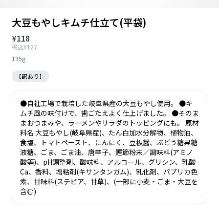
大豆もやしキムチ仕立て(平袋)
¥118
税込¥127
195g
【訳あり】
●自社工場で栽培した岐阜県産の大豆もやし使用。 ●キ
ムチ風の味付けで、歯ごたえよく仕上げました。 ●そのま
まおつまみや、ラーメンやサラダのトッピングにも。 原材
料名 大豆もやし(岐阜県産)、たん白加水分解物、植物油、
食塩、トマトペースト、にんにく、豆板醤、ぶどう糖果糖
液糖、ごま、ごま油、唐辛子、鰹節粉末／調味料(アミノ
酸等)、pH調整剤、酸味料、アルコール、グリシン、乳酸
Ca、香料、増粘剤(キサンタンガム)、乳化剤、パプリカ色
素、甘味料(ステビア、甘草)、(一部に小麦・ごま・大豆を
含む)