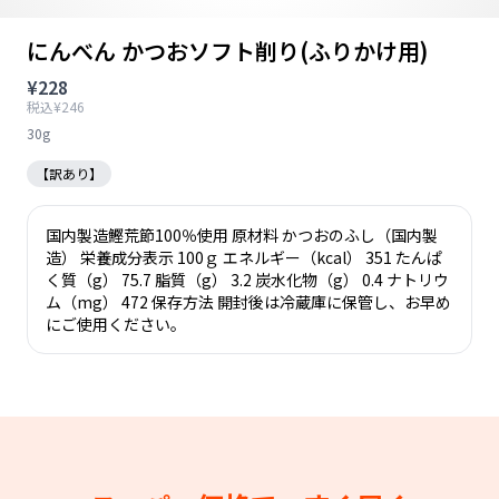
にんべん かつおソフト削り(ふりかけ用)
¥228
税込¥246
30g
【訳あり】
国内製造鰹荒節100％使用 原材料 かつおのふし（国内製
造） 栄養成分表示 100ｇ エネルギー（kcal） 351 たんぱ
く質（g） 75.7 脂質（g） 3.2 炭水化物（g） 0.4 ナトリウ
ム（mg） 472 保存方法 開封後は冷蔵庫に保管し、お早め
にご使用ください。