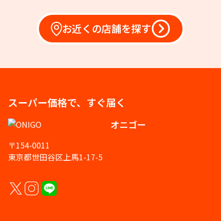
お近くの店舗を探す
スーパー価格で、すぐ届く
オニゴー
〒154-0011
東京都世田谷区上馬1-17-5