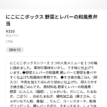
にこにこボックス 野菜とレバーの和風煮弁
当
¥310
税込¥334
120g
【訳あり】
にこにこボックスシリーズ ２つの人気メニューを１つの箱
に詰めました。 素材の風味をいかし、うす味に仕上げて
います｡ ◆野菜とレバーの和風煮 鶏レバーと野菜を食べや
すく仕上げた和風味の煮物です。 ◆すき焼き風ごはん（卵
入り） 牛肉を加えてほんのり甘めに仕上げた、卵入りのす
き焼き風ごはんです。 原材料名 野菜とレバーの和風煮：
野菜（にんじん（国産）、じゃがいも、だいこん、たまね
ぎ、ごぼう）、炒めたまねぎ、鶏肉加工品（鶏ささみ、じ
ゃがいもでん粉、食塩）、りんご、コーンスターチ、乾燥
グリンピース、鶏レバーそぼろ、チキンエキス、しょうゆ