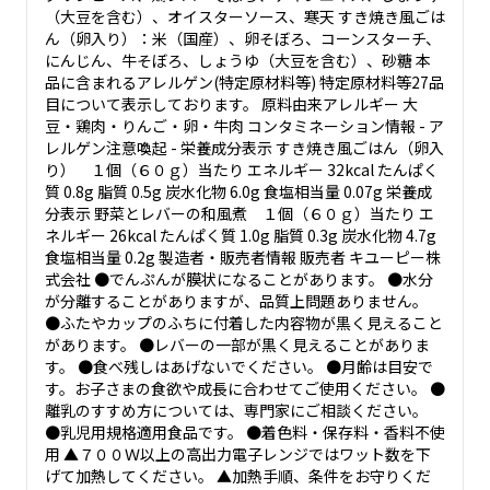
（大豆を含む）、オイスターソース、寒天 すき焼き風ごは
ん（卵入り）：米（国産）、卵そぼろ、コーンスターチ、
にんじん、牛そぼろ、しょうゆ（大豆を含む）、砂糖 本
品に含まれるアレルゲン(特定原材料等) 特定原材料等27品
目について表示しております。 原料由来アレルギー 大
豆・鶏肉・りんご・卵・牛肉 コンタミネーション情報 - ア
レルゲン注意喚起 - 栄養成分表示 すき焼き風ごはん（卵入
り） １個（６０ｇ）当たり エネルギー 32kcal たんぱく
質 0.8g 脂質 0.5g 炭水化物 6.0g 食塩相当量 0.07g 栄養成
分表示 野菜とレバーの和風煮 １個（６０ｇ）当たり エ
ネルギー 26kcal たんぱく質 1.0g 脂質 0.3g 炭水化物 4.7g
食塩相当量 0.2g 製造者・販売者情報 販売者 キユーピー株
式会社 ●でんぷんが膜状になることがあります。 ●水分
が分離することがありますが、品質上問題ありません。
●ふたやカップのふちに付着した内容物が黒く見えること
があります。 ●レバーの一部が黒く見えることがありま
す。 ●食べ残しはあげないでください。 ●月齢は目安で
す。お子さまの食欲や成長に合わせてご使用ください。 ●
離乳のすすめ方については、専門家にご相談ください。
●乳児用規格適用食品です。 ●着色料・保存料・香料不使
用 ▲７００Ｗ以上の高出力電子レンジではワット数を下
げて加熱してください。 ▲加熱手順、条件をお守りくだ