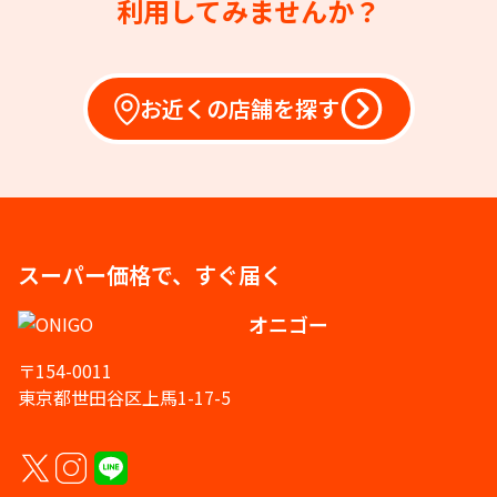
利用してみませんか？
お近くの店舗を探す
スーパー価格で、すぐ届く
オニゴー
〒154-0011
東京都世田谷区上馬1-17-5