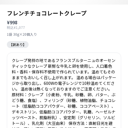
フレンチチョコレートクレープ
¥998
税込¥1,077
1袋 30g×20個入り
【訳あり】
クレープ発祥の地であるフランスブルターニュのオーセン
ティックなクレープ 新鮮な牛乳と卵を使用し、人口着色
料・香料・保存料不使用で作られています。温めてもその
ままでもおいしく召し上がれます。 温める場合はパッケー
ジから取り出し、600Wの電子レンジで10秒温めてくださ
い。 温め後は熱くなっておりますのでご注意ください。
原材料：クレープ（小麦粉、牛乳、砂糖、卵、バター、ぶ
どう糖、食塩）、フィリング（砂糖、植物油脂、チョコレ
ート（低脂肪ココアパウダー、砂糖、ココアペースト）、
デキストリン、低脂肪ココアパウダー、乳糖、ヘーゼルナ
ッツペースト、脱脂粉乳）、安定剤（グリセリン、ソルビ
トール）、乳化剤（大豆由来） 保存方法：直射日光を避