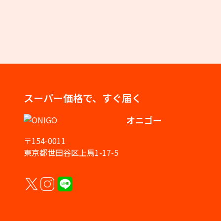
スーパー価格で、すぐ届く
オニゴー
〒154-0011
東京都世田谷区上馬1-17-5