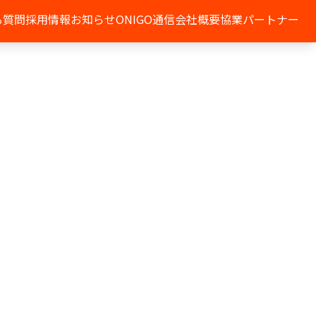
る質問
採用情報
お知らせ
ONIGO通信
会社概要
協業パートナー