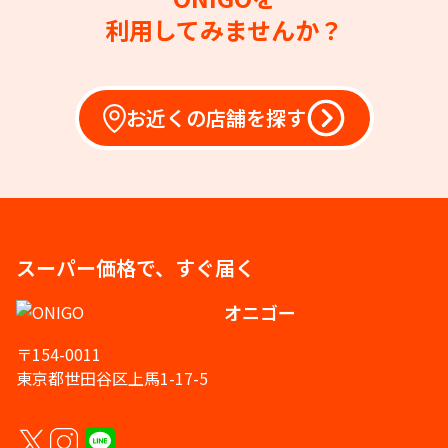
利用してみませんか？
お近くの店舗を探す
スーパー価格で、すぐ届く
オニゴー
〒154-0011
東京都世田谷区上馬1-17-5