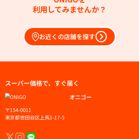
利用してみませんか？
お近くの店舗を探す
スーパー価格で、すぐ届く
オニゴー
〒154-0011
東京都世田谷区上馬1-17-5