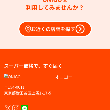
利用してみませんか？
お近くの店舗を探す
スーパー価格で、すぐ届く
オニゴー
〒154-0011
東京都世田谷区上馬1-17-5