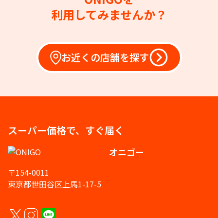
利用してみませんか？
お近くの店舗を探す
スーパー価格で、すぐ届く
オニゴー
〒154-0011
東京都世田谷区上馬1-17-5