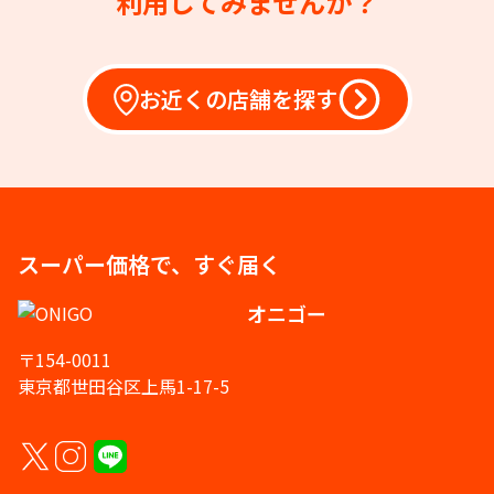
利用してみませんか？
お近くの店舗を探す
スーパー価格で、すぐ届く
オニゴー
〒154-0011
東京都世田谷区上馬1-17-5