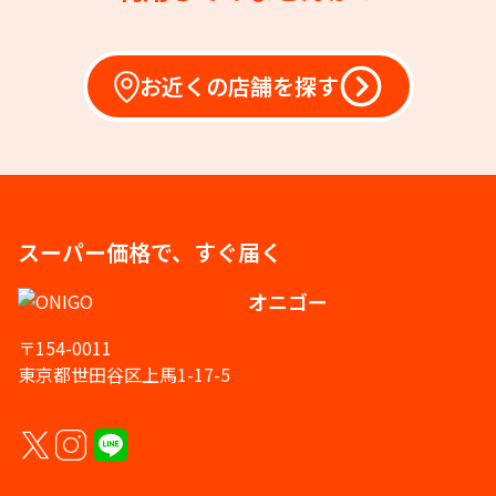
お近くの店舗を探す
スーパー価格で、すぐ届く
オニゴー
〒154-0011
東京都世田谷区上馬1-17-5