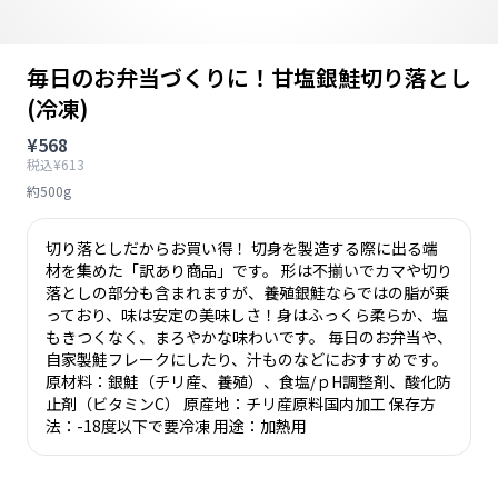
毎日のお弁当づくりに！甘塩銀鮭切り落とし
(冷凍)
¥568
税込¥613
約500g
切り落としだからお買い得！ 切身を製造する際に出る端
材を集めた「訳あり商品」です。 形は不揃いでカマや切り
落としの部分も含まれますが、養殖銀鮭ならではの脂が乗
っており、味は安定の美味しさ！身はふっくら柔らか、塩
もきつくなく、まろやかな味わいです。 毎日のお弁当や、
自家製鮭フレークにしたり、汁ものなどにおすすめです。
原材料：銀鮭（チリ産、養殖）、食塩/ｐH調整剤、酸化防
止剤（ビタミンC） 原産地：チリ産原料国内加工 保存方
法：-18度以下で要冷凍 用途：加熱用