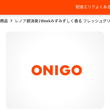
配達エリア
よくあ
商品
レノア超消臭1Weekみずみずしく香る フレッシュグ