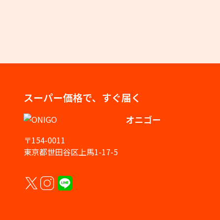
スーパー価格で、すぐ届く
オニゴー
〒154-0011
東京都世田谷区上馬1-17-5