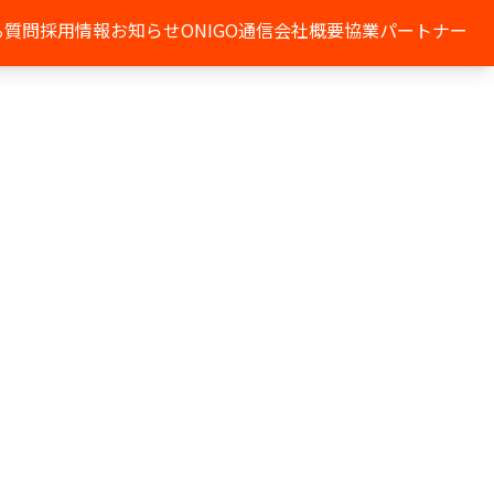
る質問
採用情報
お知らせ
ONIGO通信
会社概要
協業パートナー