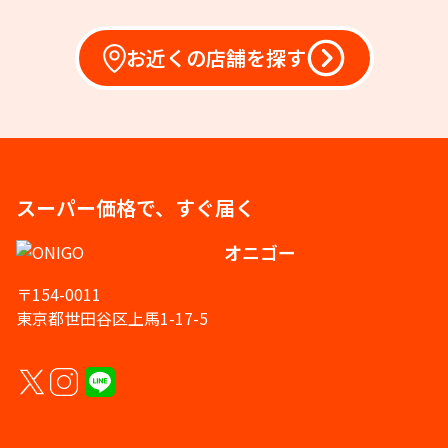
お近くの店舗を探す
スーパー価格で、すぐ届く
オニゴー
〒154-0011
東京都世田谷区上馬1-17-5