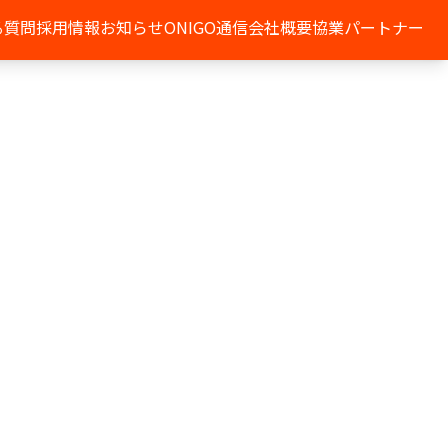
る質問
採用情報
お知らせ
ONIGO通信
会社概要
協業パートナー