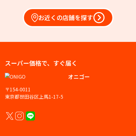
お近くの店舗を探す
スーパー価格で、すぐ届く
オニゴー
〒154-0011
東京都世田谷区上馬1-17-5