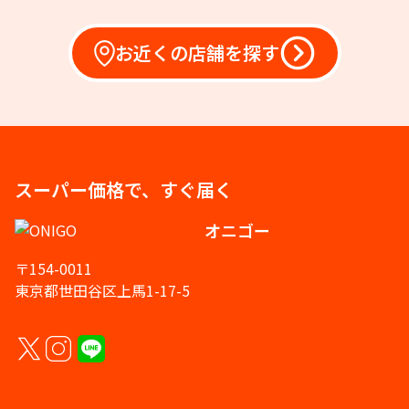
お近くの店舗を探す
スーパー価格で、すぐ届く
オニゴー
〒154-0011
東京都世田谷区上馬1-17-5