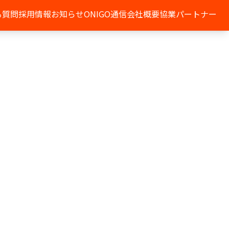
る質問
採用情報
お知らせ
ONIGO通信
会社概要
協業パートナー