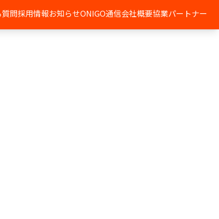
る質問
採用情報
お知らせ
ONIGO通信
会社概要
協業パートナー