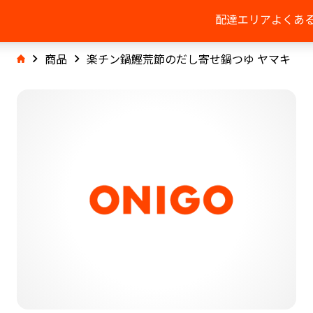
配達エリア
よくあ
商品
楽チン鍋鰹荒節のだし寄せ鍋つゆ ヤマキ