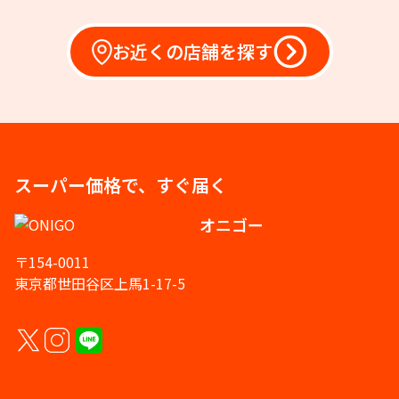
お近くの店舗を探す
スーパー価格で、すぐ届く
オニゴー
〒154-0011
東京都世田谷区上馬1-17-5