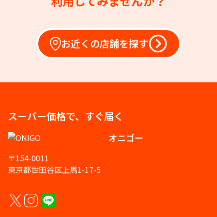
利用してみませんか？
お近くの店舗を探す
スーパー価格で、すぐ届く
オニゴー
〒154-0011
東京都世田谷区上馬1-17-5