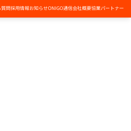
る質問
採用情報
お知らせ
ONIGO通信
会社概要
協業パートナー