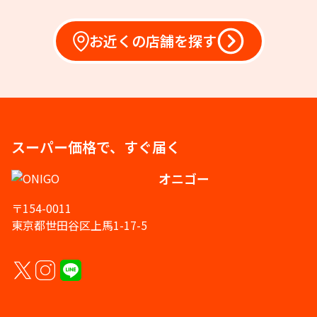
お近くの店舗を探す
スーパー価格で、すぐ届く
オニゴー
〒154-0011
東京都世田谷区上馬1-17-5