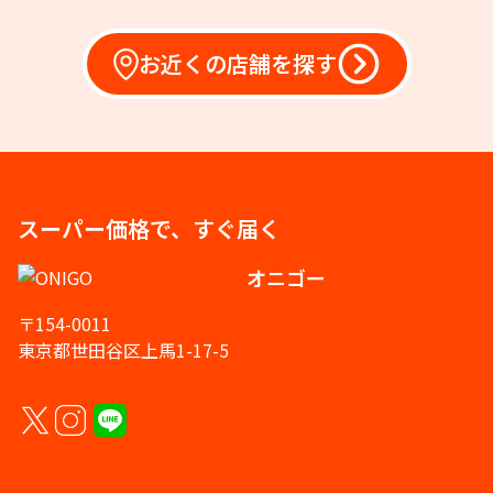
お近くの店舗を探す
スーパー価格で、すぐ届く
オニゴー
〒154-0011
東京都世田谷区上馬1-17-5