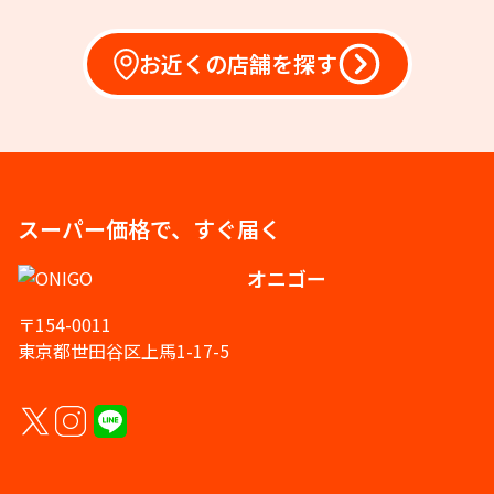
お近くの店舗を探す
スーパー価格で、すぐ届く
オニゴー
〒154-0011
東京都世田谷区上馬1-17-5