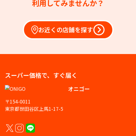
利用してみませんか？
お近くの店舗を探す
スーパー価格で、すぐ届く
オニゴー
〒154-0011
東京都世田谷区上馬1-17-5