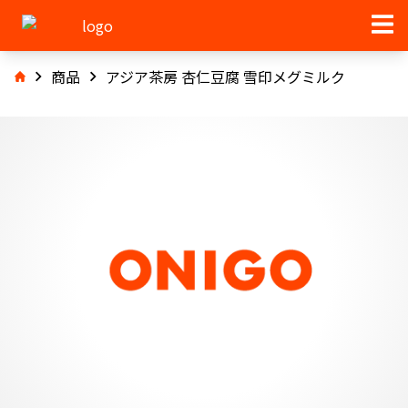
商品
アジア茶房 杏仁豆腐 雪印メグミルク