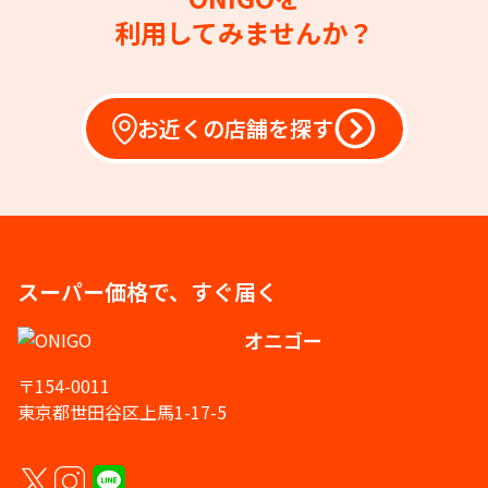
利用してみませんか？
お近くの店舗を探す
スーパー価格で、すぐ届く
オニゴー
〒154-0011
東京都世田谷区上馬1-17-5