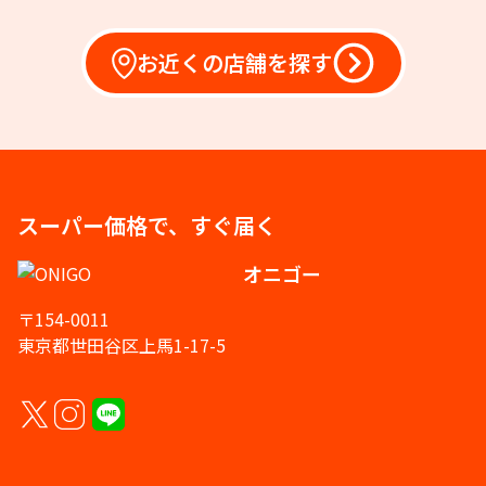
お近くの店舗を探す
スーパー価格で、すぐ届く
オニゴー
〒154-0011
東京都世田谷区上馬1-17-5