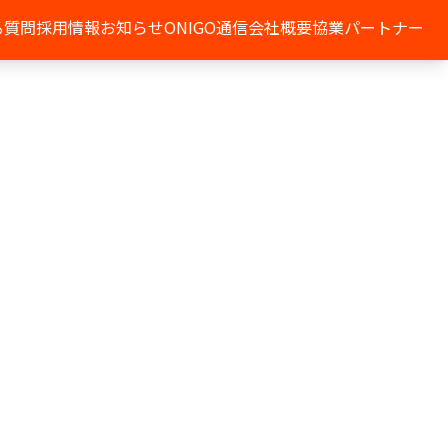
る質問
採用情報
お知らせ
ONIGO通信
会社概要
協業パートナー