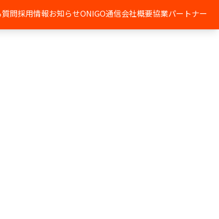
る質問
採用情報
お知らせ
ONIGO通信
会社概要
協業パートナー