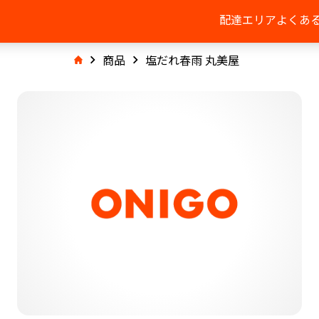
配達エリア
よくあ
商品
塩だれ春雨 丸美屋