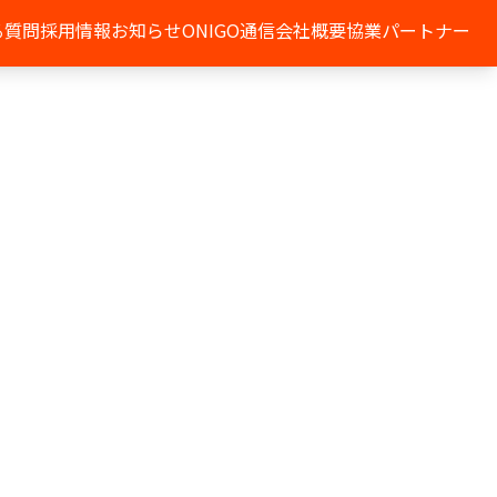
る質問
採用情報
お知らせ
ONIGO通信
会社概要
協業パートナー