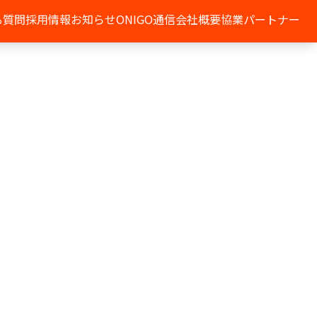
る質問
採用情報
お知らせ
ONIGO通信
会社概要
協業パートナー