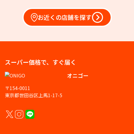
お近くの店舗を探す
スーパー価格で、すぐ届く
オニゴー
〒154-0011
東京都世田谷区上馬1-17-5