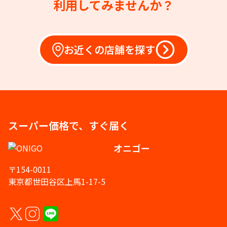
利用してみませんか？
お近くの店舗を探す
スーパー価格で、すぐ届く
オニゴー
〒154-0011
東京都世田谷区上馬1-17-5