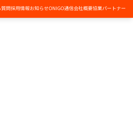
る質問
採用情報
お知らせ
ONIGO通信
会社概要
協業パートナー