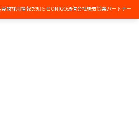
る質問
採用情報
お知らせ
ONIGO通信
会社概要
協業パートナー