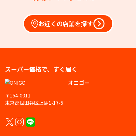
お近くの店舗を探す
スーパー価格で、すぐ届く
オニゴー
〒154-0011
東京都世田谷区上馬1-17-5