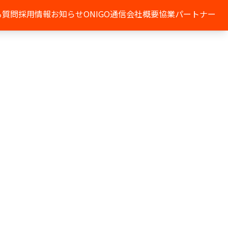
る質問
採用情報
お知らせ
ONIGO通信
会社概要
協業パートナー