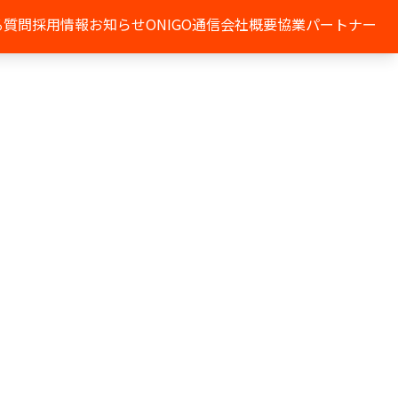
る質問
採用情報
お知らせ
ONIGO通信
会社概要
協業パートナー