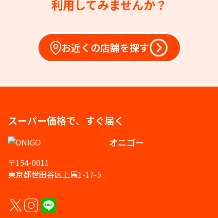
利用してみませんか？
お近くの店舗を探す
スーパー価格で、すぐ届く
オニゴー
〒154-0011
東京都世田谷区上馬1-17-5