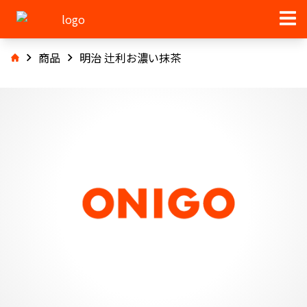
商品
明治 辻利お濃い抹茶