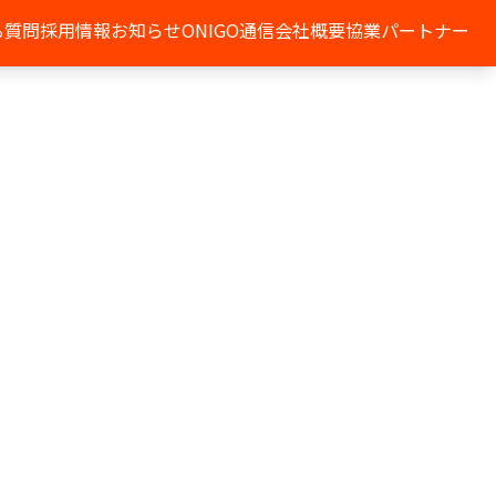
る質問
採用情報
お知らせ
ONIGO通信
会社概要
協業パートナー