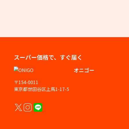
スーパー価格で、すぐ届く
オニゴー
〒154-0011
東京都世田谷区上馬1-17-5