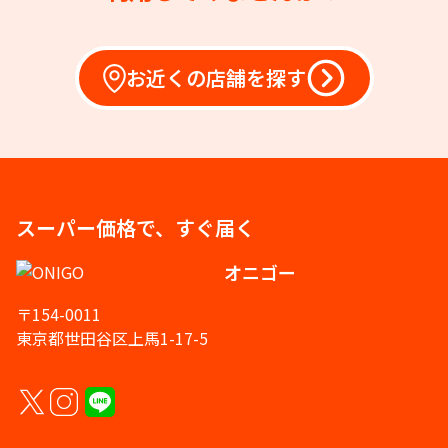
お近くの店舗を探す
スーパー価格で、すぐ届く
オニゴー
〒154-0011
東京都世田谷区上馬1-17-5